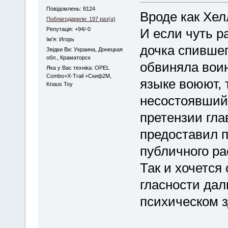
Повідомлень: 8124
Вроде как Хелл
Поблагодарили: 197 раз(а)
Репутація: +94/-0
И если чуть 
Iм'я: Игорь
дочка спивше
Звідки Ви: Украина, Донецкая
обл., Краматорск
обвиняла воин
Яка у Вас техніка: OPEL
Combo+X-Trail +Скиф2М,
языке воюют, 
Knaus Toy
несостоявший
претензии гла
предоставил п
публичного ра
Так и хочется 
гласности дал
психическом 