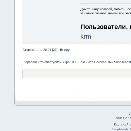
Думать надо головой, любить - се
И, самое главное, ничего при это
Пользователи, 
krm
Сторінки:
1
...
20
21
[
22
]
Вгору
Караванінг та автотуризм України
»
Спільнота CaravanUA // Soobsches
C
SMF 2.0.1
Карта сайт
SimplePortal 