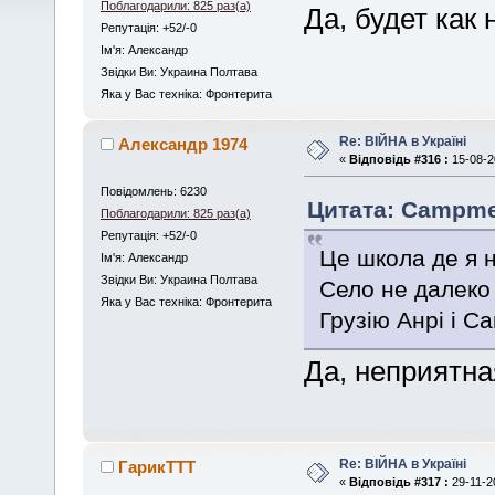
Поблагодарили: 825 раз(а)
Да, будет как
Репутація: +52/-0
Iм'я: Александр
Звідки Ви: Украина Полтава
Яка у Вас техніка: Фронтерита
Re: ВІЙНА в Україні
Александр 1974
«
Відповідь #316 :
15-08-2
Повідомлень: 6230
Цитата: Сampmen
Поблагодарили: 825 раз(а)
Репутація: +52/-0
Це школа де я н
Iм'я: Александр
Звідки Ви: Украина Полтава
Село не далеко 
Яка у Вас техніка: Фронтерита
Грузію Анрі і Са
Да, неприятн
Re: ВІЙНА в Україні
ГарикTTT
«
Відповідь #317 :
29-11-20