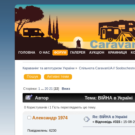
ГОЛОВНА
О НАС
ФОРУМ
ГАЛЕРЕЯ
АУКЦІОН
КРАМНИЦЯ
К
Караванінг та автотуризм України
»
Спільнота CaravanUA // Soobschest
Пошук
Активні теми
Сторінки:
1
...
20
21
[
22
]
Вниз
Автор
Тема: ВІЙНА в Україні 
0 Користувачів і 1 Гість переглядають цю тему.
Re: ВІЙНА в Україні
Александр 1974
«
Відповідь #315 :
15-08-2
Повідомлень: 6230