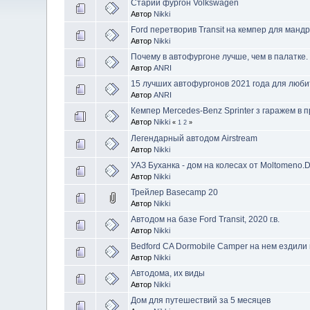
Старий фургон Volkswagen
Автор
Nikki
Ford перетворив Transit на кемпер для мандр
Автор
Nikki
Почему в автофургоне лучше, чем в палатке.
Автор
ANRI
15 лучших автофургонов 2021 года для люб
Автор
ANRI
Кемпер Mercedes-Benz Sprinter з гаражем в п
Автор
Nikki
«
1
2
»
Легендарный автодом Airstream
Автор
Nikki
УАЗ Буханка - дом на колесах от Moltomeno.
Автор
Nikki
Трейлер Basecamp 20
Автор
Nikki
Автодом на базе Ford Transit, 2020 г.в.
Автор
Nikki
Bedford CA Dormobile Camper на нем ездили 
Автор
Nikki
Автодома, их виды
Автор
Nikki
Дом для путешествий за 5 месяцев