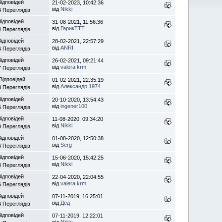
Відповідей
21-02-2023, 10:42:36
від
Nikki
4 Переглядів
Відповідей
31-08-2021, 11:56:36
від
ГарикTTT
4 Переглядів
Відповідей
28-02-2021, 22:57:29
від
ANRI
4 Переглядів
Відповідей
26-02-2021, 09:21:44
від
valera krm
7 Переглядів
Відповідей
01-02-2021, 22:35:19
від
Александр 1974
3 Переглядів
Відповідей
20-10-2020, 13:54:43
від
ingener100
5 Переглядів
Відповідей
11-08-2020, 09:34:20
від
Nikki
9 Переглядів
Відповідей
01-08-2020, 12:50:38
від
Serg
6 Переглядів
Відповідей
15-06-2020, 15:42:25
від
Nikki
4 Переглядів
Відповідей
22-04-2020, 22:04:55
від
valera krm
6 Переглядів
Відповідей
07-11-2019, 16:25:01
від
Дед
4 Переглядів
Відповідей
07-11-2019, 12:22:01