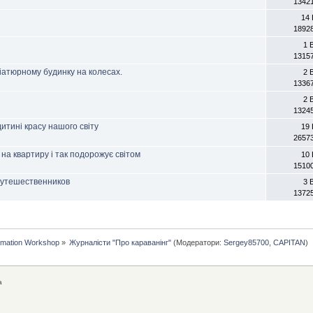
1342
14 
1892
1 
1315
іатюрному будинку на колесах.
2 
1336
2 
1324
итині красу нашого світу
19 
2657
на квартиру і так подорожує світом
10 
1510
путешественников
3 
1372
rmation Workshop
»
Журналісти "Про караванінг"
(Модератори:
Sergey85700
,
CAPITAN
)
а
а