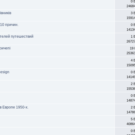
0 
2468
івників
3 
1591
 10 причин.
0 
1413
ителей путешествий
1 
2672
ричепі
19 
2536
4 
1509
Design
0 
1414
2 
1553
0 
1487
в Европе 1950-х.
2 
1478
5 
4086
0 