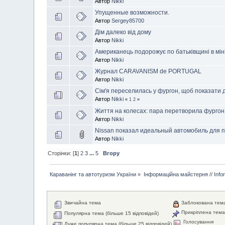
Автор
Nikki
Упущенные возможности.
Автор
Sergey85700
Дім далеко від дому
Автор
Nikki
Американець подорожує по батьківщині в мін
Автор
Nikki
Журнал CARAVANISM de PORTUGAL
Автор
Nikki
Сім'я переселилась у фургон, щоб показати д
Автор
Nikki
«
1
2
»
Життя на колесах: пара перетворила фургон 
Автор
Nikki
Nissan показал идеальный автомобиль для 
Автор
Nikki
Сторінки: [
1
]
2
3
...
5
Вгору
Караванінг та автотуризм України
»
Інформаційна майстерня // Info
Звичайна тема
Заблокована тем
Прикріплена тем
Популярна тема (більше 15 відповідей)
Голосування
Дуже популярна тема (більше 25 відповідей)