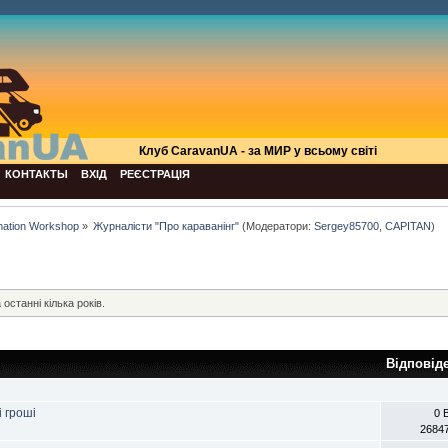
Клуб СaravanUA - за МИР у всьому світі
КОНТАКТЫ
ВХІД
РЕЄСТРАЦІЯ
mation Workshop
»
Журналісти "Про караванінг"
(Модератори:
Sergey85700
,
CAPITAN
)
 останні кілька років.
Відповід
 гроші
0 
2684