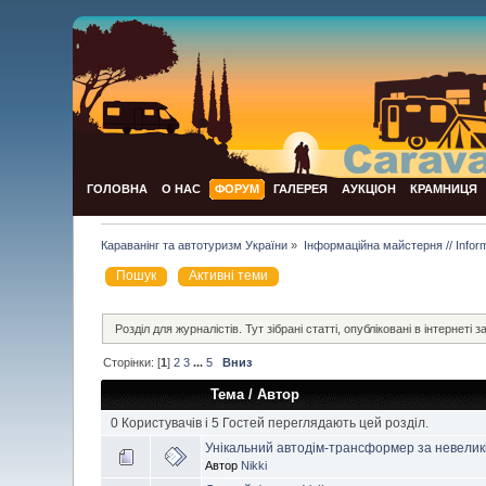
ГОЛОВНА
О НАС
ФОРУМ
ГАЛЕРЕЯ
АУКЦІОН
КРАМНИЦЯ
Караванінг та автотуризм України
»
Інформаційна майстерня // Infor
Пошук
Активні теми
Розділ для журналістів. Тут зібрані статті, опубліковані в інтернеті за
Сторінки: [
1
]
2
3
...
5
Вниз
Тема
/
Автор
0 Користувачів і 5 Гостей переглядають цей розділ.
Унікальний автодім-трансформер за невеликі
Автор
Nikki