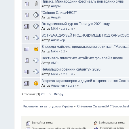
Пивиха, Міжнародний фестиваль повітряних зміїв
Автор
Андрій
“Опішня СливаФЕСТ”
Автор
Андрій
Экскурсионный тур на Троицу в 2021 году.
Автор
Nikki
«
1
2
3
...
5
»
ВСТРЕЧА ДРУЗЕЙ И ОДНОДУМЦЕВ ПОД ХАРЬКОВ
Автор
Алексчер
Впереди майские, предлагаем встретиться: "Маевка 
Автор
Nikki
«
1
2
»
Фестиваль гигантских китайских фонарей в Киеве
Автор
ANRI
Небольшой осенний сабантуй 2020
Автор
Nikki
«
1
2
3
...
6
»
Встреча караванеров и друзей в окрестностях Свят
Автор
Алексчер
«
1
2
3
4
»
Сторінки: [
1
]
2
3
...
9
Вгору
Караванінг та автотуризм України
»
Спільнота CaravanUA // Soobsches
Звичайна тема
Заблокована тема
Прикріплена тема
Популярна тема (більше 15 відповідей)