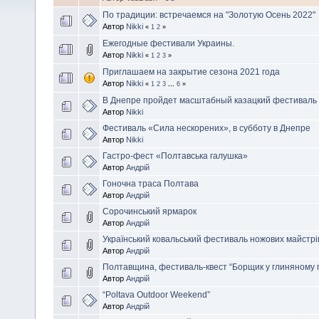
По традиции: встречаемся на "Золотую Осень 2022"
Автор
Nikki
«
1
2
»
Ежегодные фестивали Украины.
Автор
Nikki
«
1
2
3
»
Приглашаем на закрытие сезона 2021 года
Автор
Nikki
«
1
2
3
...
6
»
В Днепре пройдет масштабный казацкий фестиваль
Автор
Nikki
Фестиваль «Сила нескорених», в субботу в Днепре
Автор
Nikki
Гастро-фест «Полтавська галушка»
Автор
Андрій
Гоночна траса Полтава
Автор
Андрій
Сорочинський ярмарок
Автор
Андрій
Український ковальський фестиваль ножових майстрі
Автор
Андрій
Полтавщина, фестиваль-квест “Борщик у глиняному 
Автор
Андрій
“Poltava Outdoor Weekend”
Автор
Андрій