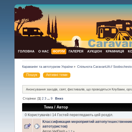
ГОЛОВНА
О НАС
ФОРУМ
ГАЛЕРЕЯ
АУКЦІОН
КРАМНИЦЯ
К
Караванінг та автотуризм України
»
Спільнота CaravanUA // Soobschest
Пошук
Активні теми
Анонсування заходів, свят, фестивалів, що проводяться Клубами, орг
Сторінки: [
1
]
2
3
...
9
Вниз
Тема
/
Автор
0 Користувачів і 14 Гостей переглядають цей розділ.
Классификация мероприятий автопутешественнико
автотуристов)
Автор VadDash
«
1
2
»