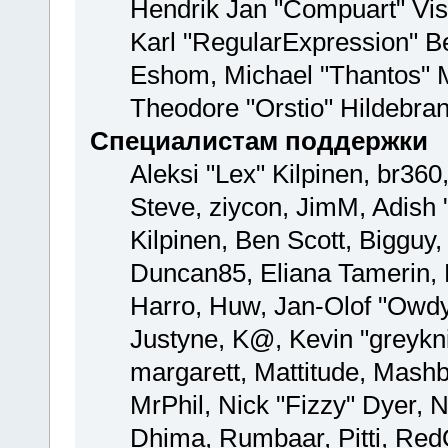
Hendrik Jan "Compuart" Vis
Karl "RegularExpression" B
Eshom, Michael "Thantos" M
Theodore "Orstio" Hildebran
Специалистам поддержки
Aleksi "Lex" Kilpinen, br360
Steve, ziycon, JimM, Adish "
Kilpinen, Ben Scott, Bigguy
Duncan85, Eliana Tamerin, 
Harro, Huw, Jan-Olof "Owdy"
Justyne, K@, Kevin "greyknig
margarett, Mattitude, Mashby
MrPhil, Nick "Fizzy" Dyer, N
Dhima, Rumbaar, Pitti, Re