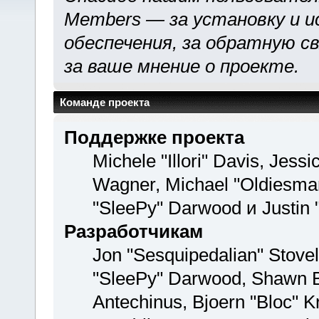
Members — за установку и и
обеспечения, за обратную св
за ваше мнение о проекте.
Команде проекта
Поддержке проекта
Michele "Illori" Davis, Jess
Wagner, Michael "Oldiesm
"SleePy" Darwood и Justin 
Разработчикам
Jon "Sesquipedalian" Stovel
"SleePy" Darwood, Shawn Bu
Antechinus, Bjoern "Bloc" K