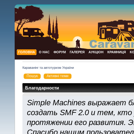
ГОЛОВНА
О НАС
ФОРУМ
ГАЛЕРЕЯ
АУКЦІОН
КРАМНИЦЯ
К
Караванінг та автотуризм України
Пошук
Активні теми
Благодарности
Simple Machines выражает б
создать SMF 2.0 и тем, кто
протяжении его развития. Э
Спасибо нашим пользователя