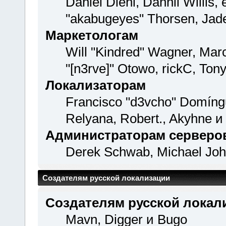
Daniel Diehl, Dannii Willi
"akabugeyes" Thorsen, Jade
Маркетологам
Will "Kindred" Wagner, Mar
"[n3rve]" Otowo, rickC, Ton
Локализаторам
Francisco "d3vcho" Domíng
Relyana, Robert., Akyhne 
Администраторам серверо
Derek Schwab, Michael Joh
Создателям русской локализации
Создателям русской локал
Mavn, Digger и Bugo