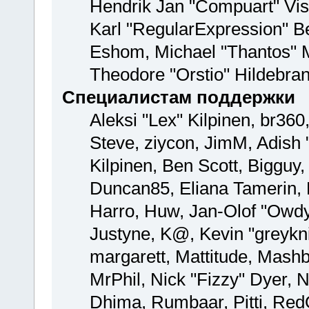
Hendrik Jan "Compuart" Vis
Karl "RegularExpression" B
Eshom, Michael "Thantos" M
Theodore "Orstio" Hildebran
Специалистам поддержки
Aleksi "Lex" Kilpinen, br360
Steve, ziycon, JimM, Adish "
Kilpinen, Ben Scott, Bigguy
Duncan85, Eliana Tamerin, 
Harro, Huw, Jan-Olof "Owdy"
Justyne, K@, Kevin "greyknig
margarett, Mattitude, Mashby
MrPhil, Nick "Fizzy" Dyer, N
Dhima, Rumbaar, Pitti, Re