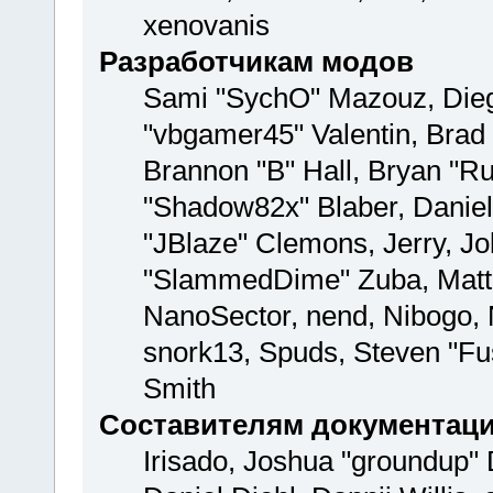
xenovanis
Разработчикам модов
Sami "SychO" Mazouz, Dieg
"vbgamer45" Valentin, Br
Brannon "B" Hall, Bryan "Ru
"Shadow82x" Blaber, Daniel
"JBlaze" Clemons, Jerry, Jo
"SlammedDime" Zuba, Matth
NanoSector, nend, Nibogo, N
snork13, Spuds, Steven "Fu
Smith
Составителям документац
Irisado, Joshua "groundup" 