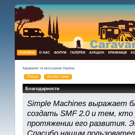
ГОЛОВНА
О НАС
ФОРУМ
ГАЛЕРЕЯ
АУКЦІОН
КРАМНИЦЯ
К
Караванінг та автотуризм України
Пошук
Активні теми
Благодарности
Simple Machines выражает б
создать SMF 2.0 и тем, кто
протяжении его развития. Э
Спасибо нашим пользователя