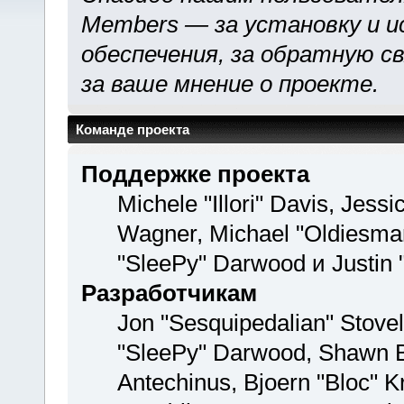
Members — за установку и и
обеспечения, за обратную св
за ваше мнение о проекте.
Команде проекта
Поддержке проекта
Michele "Illori" Davis, Jess
Wagner, Michael "Oldiesm
"SleePy" Darwood и Justin 
Разработчикам
Jon "Sesquipedalian" Stovel
"SleePy" Darwood, Shawn Bu
Antechinus, Bjoern "Bloc" K