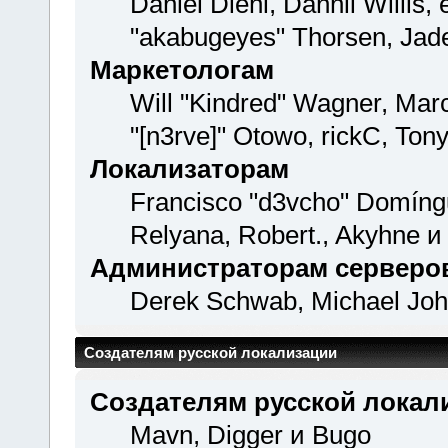
Daniel Diehl, Dannii Willi
"akabugeyes" Thorsen, Jade
Маркетологам
Will "Kindred" Wagner, Mar
"[n3rve]" Otowo, rickC, Ton
Локализаторам
Francisco "d3vcho" Domíng
Relyana, Robert., Akyhne 
Администраторам серверо
Derek Schwab, Michael Joh
Создателям русской локализации
Создателям русской локал
Mavn, Digger и Bugo