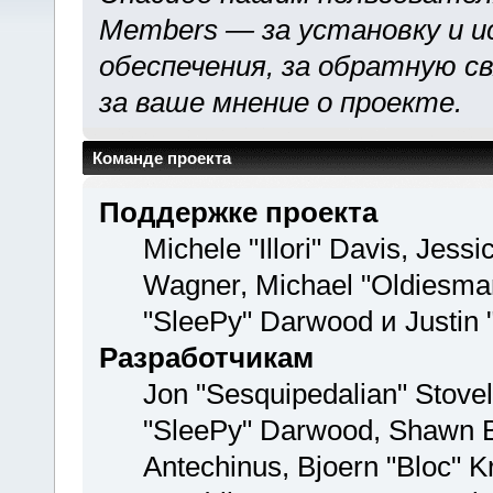
Members — за установку и и
обеспечения, за обратную св
за ваше мнение о проекте.
Команде проекта
Поддержке проекта
Michele "Illori" Davis, Jess
Wagner, Michael "Oldiesm
"SleePy" Darwood и Justin 
Разработчикам
Jon "Sesquipedalian" Stovel
"SleePy" Darwood, Shawn Bu
Antechinus, Bjoern "Bloc" K