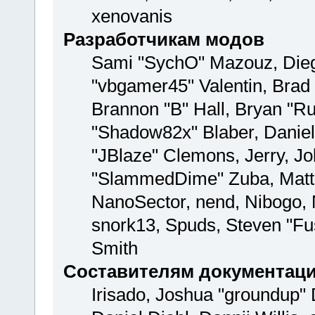
xenovanis
Разработчикам модов
Sami "SychO" Mazouz, Dieg
"vbgamer45" Valentin, Br
Brannon "B" Hall, Bryan "Ru
"Shadow82x" Blaber, Daniel
"JBlaze" Clemons, Jerry, Jo
"SlammedDime" Zuba, Matth
NanoSector, nend, Nibogo, N
snork13, Spuds, Steven "Fu
Smith
Составителям документац
Irisado, Joshua "groundup" 