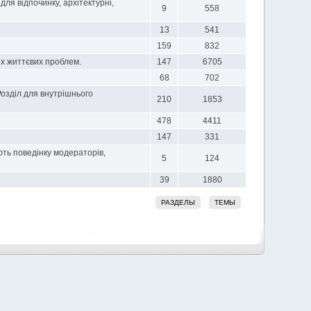
для відпочинку, архітектурні,
9
558
13
541
159
832
их життєвих проблем.
147
6705
68
702
Розділ для внутрішнього
210
1853
478
4411
147
331
ть поведінку модераторів,
5
124
39
1880
РАЗДЕЛЫ
ТЕМЫ