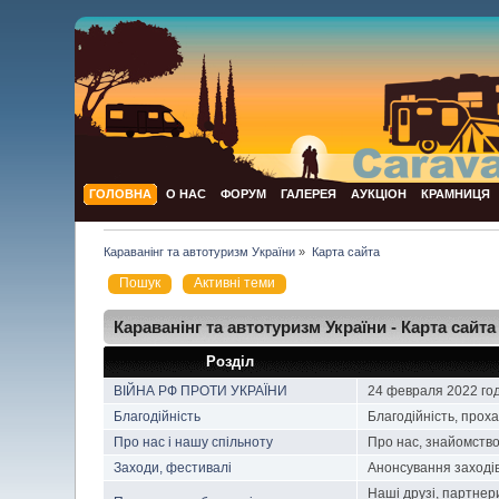
ГОЛОВНА
О НАС
ФОРУМ
ГАЛЕРЕЯ
АУКЦІОН
КРАМНИЦЯ
Караванінг та автотуризм України
»
Карта сайта
Пошук
Активні теми
Караванінг та автотуризм України - Карта сайта
Розділ
ВІЙНА РФ ПРОТИ УКРАЇНИ
24 февраля 2022 го
Благодійність
Благодійність, прох
Про нас і нашу спільноту
Про нас, знайомство
Заходи, фестивалі
Анонсування заходів
Наші друзі, партнер