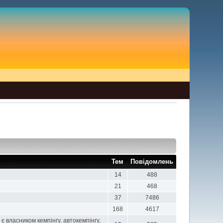
Тем
Повідомлень
14
488
21
468
37
7486
168
4617
 власником кемпінгу, автокемпінгу,