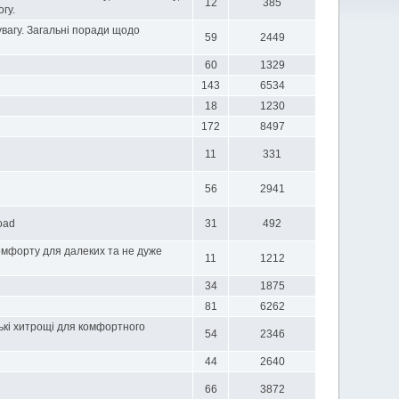
12
385
гу.
увагу. Загальні поради щодо
59
2449
60
1329
143
6534
18
1230
172
8497
11
331
56
2941
oad
31
492
мфорту для далеких та не дуже
11
1212
34
1875
81
6262
нькі хитрощі для комфортного
54
2346
44
2640
66
3872