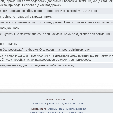
овіді, враження з автоподорожей дорогами Євроазією. Кемпінги, місця стоянок 
 міста, природа. Безпека під час подорожей.
звіти написані до військового вторгнення Росії в Україну в 2022 році.
 звіти, не пов'язані з караванінгом.
ається з суцільних відпусток та подорожей. Цей розділ вирішення тих чи інш
ось, на щось...
сь купити і не можете знайти, залишаємо в цьому розділі своє повідомлення. 
я з продажу.
 без реєстрації на форумі Оголошення з просторів інтернету
ати сюди іноді для перегляду змін та додавань щодо правил, що регламентую
. Список людей, з якими нам довелося розлучитися примусово.
ення, питання щодо покращення читабельності тощо.
CaravanUA © 2009-2023
SMF 2.0.18
|
SMF © 2011
,
Simple Machines
Карта сайта
XHTML
RSS
Мобільна версія
SimplePortal 2.3.3 © 2008-2010, SimplePortal