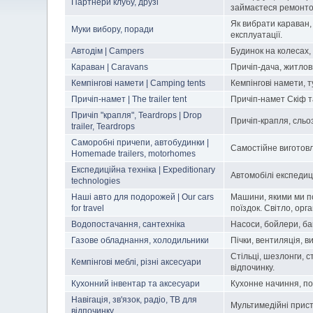
Партнери клубу, друзі
займаєтеся ремонтом
Як вибрати караван,
Муки вибору, поради
експлуатації.
Автодім | Campers
Будинок на колесах,
Караван | Caravans
Причіп-дача, житлови
Кемпінгові намети | Сamping tents
Кемпінгові намети, 
Причіп-намет | The trailer tent
Причіп-намет Скіф т
Причіп "крапля", Teardrops | Drop
Причіп-крапля, сльоз
trailer, Teardrops
Саморобні причепи, автобудинки |
Самостійне виготовл
Homemade trailers, motorhomes
Експедиційна техніка | Expeditionary
Автомобілі експедиц
technologies
Наші авто для подорожей | Our cars
Машини, якими ми п
for travel
поїздок. Світло, орг
Водопостачання, сантехніка
Насоси, бойлери, бак
Газове обладнання, холодильники
Пічки, вентиляція, в
Стільці, шезлонги, с
Кемпінгові меблі, різні аксесуари
відпочинку.
Кухонний інвентар та аксесуари
Кухонне начиння, по
Навігація, зв'язок, радіо, ТВ для
Мультимедійні пристро
відпочинку