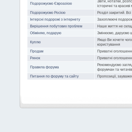
Звіти, нотатки, розп
Подорожуємо Євроазією
історичні та красиві
Подорожуємо Росією
Розділ закритий. Всі 
Інтерсні подорожі з інтернету
Захоплюючі подорожі,
Вирішення побутових проблем
Наше життя не склад
Обміняю, подарую
Змінюємо, даруємо щ
Якщо Ви хочете чого
Куплю
користування
Продам
Приватні оголошенн
Ринок
Приватні оголошення
Рекомендуємо загляд
Правила форума
форумчан та читачів
Питання по форуму та сайту
Пропозиції, зауваж