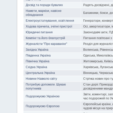
Досвід та поради бувалих
Радять досвідчені, ді
Намети, маркізи, навісне
Багажники, бокси, до
обладнання
Електроустаткування, освітлення
Генератори, конверт
Ходова причепа, зчіпні пристрої
Осі, амортизатори, і
Юридичні питання
Законодавчі акти, ПД
Кемпінг та його благоустрій
Питання пов'язані з
Журналісти "Про караванінг"
Розділ для журналісті
Західна Україна
Волинська, Рівненськ
Південна Україна
Одеська, Миколаївсь
Північна Україна
Житомирська, Київськ
Східна Україна
Харківська, Луганськ
Центральна Україна
Вінницька, Черкаськ
Новини Навколо світу
Стрічка новин про ту
Потребую допомоги. Шукаю
Стан доріг. Прикордо
попутників
досвідченими мандрі
Звіти, коментарі, за
Подорожуємо Україною
час подорожей по Ук
Європейські країни, 
Подорожуємо Європою
чудові місця на прир