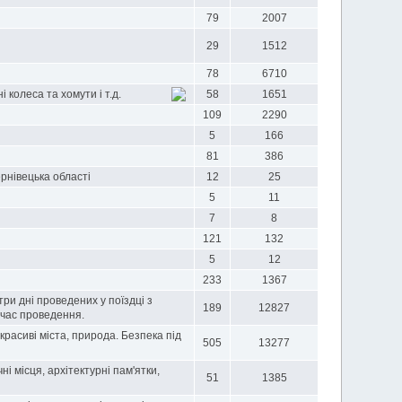
79
2007
29
1512
78
6710
 колеса та хомути і т.д.
58
1651
109
2290
5
166
81
386
ернівецька області
12
25
5
11
7
8
121
132
5
12
233
1367
три дні проведених у поїздці з
189
12827
 час проведення.
 красиві міста, природа. Безпека під
505
13277
ні місця, архітектурні пам'ятки,
51
1385