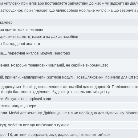
 житлових причепів або поставляєте запчастини до них – ми відкриті до діало
 автобудинок, причіп-намет. Що являє собою мобільне житло, на що звернути 
 кампер
й причіп, причіп-кемпінг
туристичні намети, намети на дах автомобіля
а її закордонні аналоги
а..., пересувні житлові модулі Teardrops
ення. Розробки тюнінгових компаній, не серійне виробництво
ій, причепи, напівпричепи, житлові модулі. Позашляховики, причепи для Off R
одорожуємо. Наші вдосконалення в автомобілі для подорожей. Поліпшення ко
анізація багажного відділення, будівництво спального місця і т.д.
и, біотуалети, нагрівачі води
итяжка, кондиціонери
толи. Меблі для кемпінгу. Дрібниця і не тільки необхідна для відпочинку. Мале
суд, меблі та все що пов'язано з кухнею
ї, ТВ, антени, програвачі, звук, радіостанції, інтернет, зв'язок