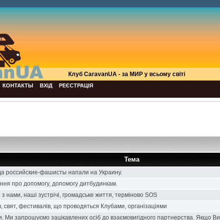
Клуб СaravanUA - за МИР у всьому світі
КОНТАКТЫ
ВХІД
РЕЄСТРАЦІЯ
Тема
да российские-фашисты напали на Украину.
ання про допомогу, допомогу дитбудинкам.
 з нами, наші зустрічі, громадське життя, терміново SOS
, свят, фестивалів, що проводяться Клубами, організаціями
и. Ми запрошуємо зацікавлених осіб до взаємовигідного партнерства. Якщо Ви є