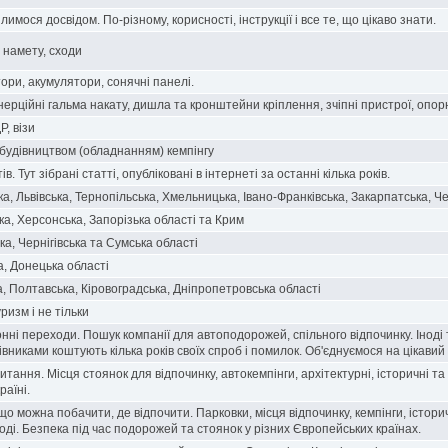
лимося досвідом. По-різному, корисності, інструкції і все те, що цікаво знати.
 намету, сходи
ори, акумулятори, сонячні панелі.
нерційні гальма накату,
дишла та кронштейни кріплення, зчіпні пристрої, опорні
Р, візи
 будівництвом (обладнанням) кемпінгу
в. Тут зібрані статті, опубліковані в інтернеті за останні кілька років.
а, Львівська, Тернопільська, Хмельницька, Івано-Франківська, Закарпатська, Ч
ка, Херсонська, Запорізька області та Крим
а, Чернігівська та Сумська області
а, Донецька області
а, Полтавська, Кіровоградська, Дніпропетровська області
ризм і не тільки
нні переходи. Пошук компанії для автоподорожей, спільного відпочинку. Іноді 
вниками коштують кілька років своїх спроб і помилок. Об'єднуємося на цікавий
питання. Місця стоянок для відпочинку, автокемпінги, архітектурні, історичні та
раїні.
що можна побачити, де відпочити. Парковки, місця відпочинку, кемпінги, історич
оді. Безпека під час подорожей та стоянок у різних Європейських країнах.