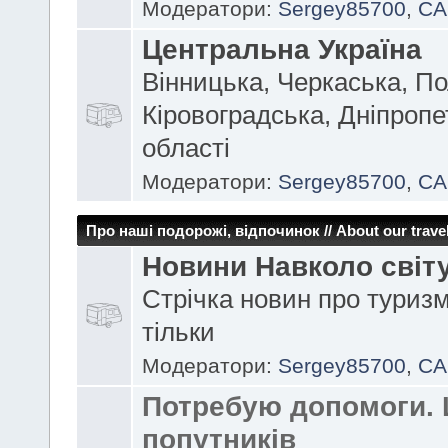
Модератори:
Sergey85700
,
CA
Центральна Україна
Вінницька, Черкаська, По
Кіровоградська, Дніпроп
області
Модератори:
Sergey85700
,
CA
Про наші подорожі, відпочинок // About our travel
Новини Навколо світ
Стрічка новин про туризм
тільки
Модератори:
Sergey85700
,
CA
Потребую допомоги.
попутників