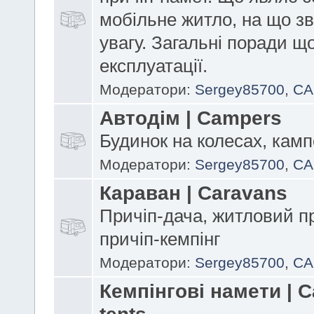
мобільне житло, на що з
увагу. Загальні поради щ
експлуатації.
Модератори:
Sergey85700
,
CA
Автодім | Campers
Будинок на колесах, кам
Модератори:
Sergey85700
,
CA
Караван | Caravans
Причіп-дача, житловий пр
причіп-кемпінг
Модератори:
Sergey85700
,
CA
Кемпінгові намети | 
tents