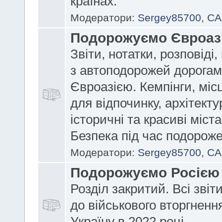
країнах.
Модератори:
Sergey85700
,
CA
Подорожуємо Євроаз
Звіти, нотатки, розповіді
з автоподорожей дорога
Євроазією. Кемпінги, міс
для відпочинку, архітектур
історичні та красиві міст
Безпека під час подороже
Модератори:
Sergey85700
,
CA
Подорожуємо Росією
Розділ закритий. Всі звіт
до військового вторгнення
Україну в 2022 році.