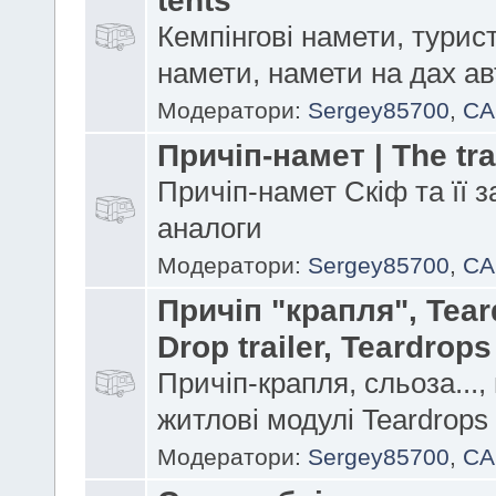
Кемпінгові намети, турис
намети, намети на дах а
Модератори:
Sergey85700
,
CA
Причіп-намет | The trai
Причіп-намет Скіф та її з
аналоги
Модератори:
Sergey85700
,
CA
Причіп "крапля", Tear
Drop trailer, Teardrops
Причіп-крапля, сльоза...,
житлові модулі Teardrops
Модератори:
Sergey85700
,
CA