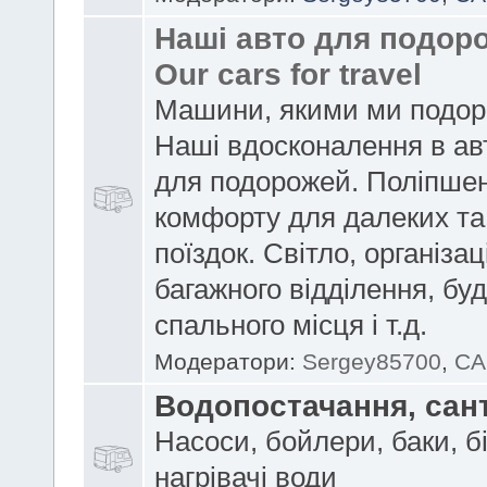
Наші авто для подоро
Our cars for travel
Машини, якими ми подор
Наші вдосконалення в ав
для подорожей. Поліпше
комфорту для далеких та
поїздок. Світло, організац
багажного відділення, бу
спального місця і т.д.
Модератори:
Sergey85700
,
CA
Водопостачання, сан
Насоси, бойлери, баки, б
нагрівачі води