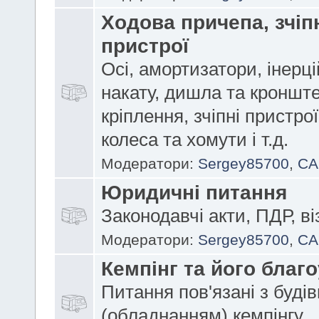
Ходова причепа, зчіп
пристрої
Осі, амортизатори, інерці
накату,
дишла та кроншт
кріплення, зчіпні пристрої
колеса та хомути і т.д.
Модератори:
Sergey85700
,
CA
Юридичні питання
Законодавчі акти, ПДР, ві
Модератори:
Sergey85700
,
CA
Кемпінг та його благо
Питання пов'язані з буді
(обладнанням) кемпінгу