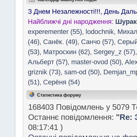
З Днем Незалежності!!!, День Да
Найближчі дні народження:
Шурак
experementer (55)
,
lodochnik
,
Михал
(46)
,
Санёк. (49)
,
Санчо (57)
,
Cерый
(53)
,
Матроскин (62)
,
Sergey_z (57)
Альберт (57)
,
master-ovod (50)
,
Ale
griznik (73)
,
sam-od (50)
,
Demjan_mp
(51)
,
Серёня (54)
Статистика форуму
168403 Повідомлень у 5079 Т
Останнє повідомлення:
"
Re:
08:17:41 )