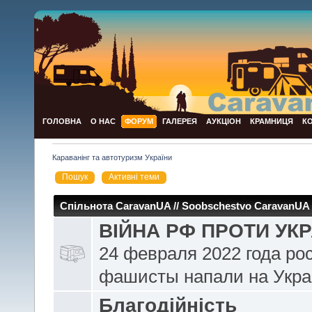
ГОЛОВНА
О НАС
ФОРУМ
ГАЛЕРЕЯ
АУКЦІОН
КРАМНИЦЯ
К
Караванінг та автотуризм України
Пошук
Активні теми
Спільнота CaravanUA // Soobschestvo CaravanUA
ВІЙНА РФ ПРОТИ УКР
24 февраля 2022 года ро
фашисты напали на Укра
Благодійність