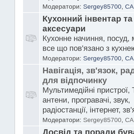
Модератори:
Sergey85700
,
CA
Кухонний інвентар та
аксесуари
Кухонне начиння, посуд, 
все що пов'язано з кухне
Модератори:
Sergey85700
,
CA
Навігація, зв'язок, ра
для відпочинку
Мультимедійні пристрої, 
антени, програвачі, звук,
радіостанції, інтернет, зв'
Модератори:
Sergey85700
,
CA
Досвід та поради бу