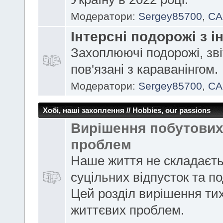
Модератори:
Sergey85700
,
CA
Інтерсні подорожі з і
Захоплюючі подорожі, зві
пов'язані з караванінгом.
Модератори:
Sergey85700
,
CA
Хобі, наші захоплення // Hobbies, our passions
Вирішення побутови
проблем
Наше життя не складаєть
суцільних відпусток та п
Цей розділ вирішення ти
життєвих проблем.