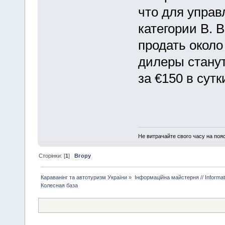
что для управ
категории B. 
продать около
дилеры станут
за €150 в сутк
Не витрачайте свого часу на поя
Сторінки: [
1
]
Вгору
Караванінг та автотуризм України
»
Інформаційна майстерня // Informa
Колесная база