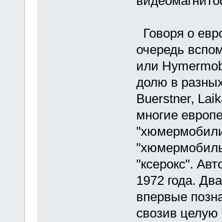
видеомагнито
Говоря о евро
очередь вспо
или Hymermob
долю в разных
Buerstner, Lai
многие европ
"хюмермобили
"хюмермобиль
"ксерокс". Ав
1972 года. Дв
впервые позн
свозив целую 