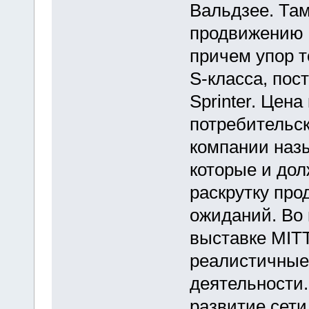
Вальдзее. Там
продвижению 
причем упор т
S-класса, пос
Sprinter. Цен
потребительск
компании назы
которые и до
раскрутку про
ожиданий. Во
выставке MIT
реалистичные
деятельности.
развитие сети