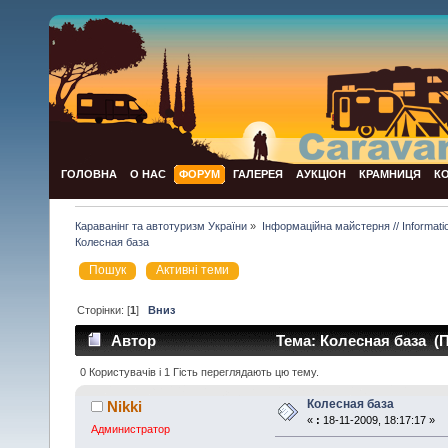
ГОЛОВНА
О НАС
ФОРУМ
ГАЛЕРЕЯ
АУКЦІОН
КРАМНИЦЯ
К
Караванінг та автотуризм України
»
Інформаційна майстерня // Informat
Колесная база
Пошук
Активні теми
Сторінки: [
1
]
Вниз
Автор
Тема: Колесная база (П
0 Користувачів і 1 Гість переглядають цю тему.
Колесная база
Nikki
«
:
18-11-2009, 18:17:17 »
Администратор