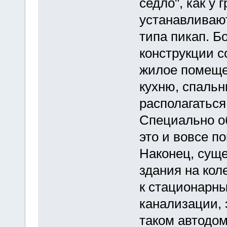
седло", как у
устанавливают
типа пикап. 
конструкции 
жилое помеще
кухню, спальн
располагаться
Специально о
это и вовсе п
Наконец, сущ
здания на кол
к стационарны
канализации, 
таком автодо