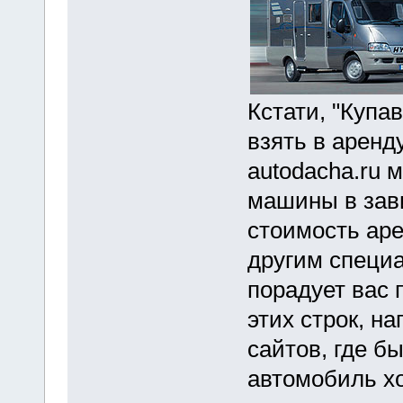
Кстати, "Купав
взять в аренд
autodacha.ru 
машины в зав
стоимость арен
другим специ
порадует вас
этих строк, н
сайтов, где б
автомобиль хо