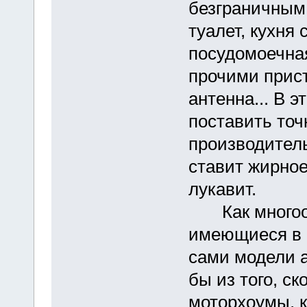
безграничным.
туалет, кухня
посудомоечная
прочими прист
антенна... В 
поставить точк
производител
ставит жирное
лукавит.
Как многооб
имеющиеся в а
сами модели а
бы из того, с
моторхоумы, к