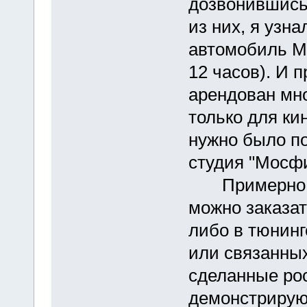
дозвонившись 
из них, я узна
автомобиль Me
12 часов). И 
арендован мн
только для ки
нужно было п
студия "Мосф
Примерно так
можно заказа
либо в тюнин
или связанных
сделанные ро
демонстрирую