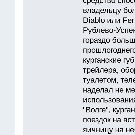
средство спос
владельцу бол
Diablo или Fer
Рублево-Успен
гораздо больш
прошлогоднег
курганские гу
трейлера, обо
туалетом, тел
наделал не ме
использования
"Волге", кург
поездок на вс
яичницу на не