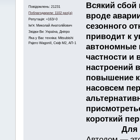
Всякий сбой 
Повідомлень: 21231
Поблагодарили: 1102 раз(а)
вроде аварии
Репутація: +163/-0
сезонного о
Iм'я: Миколай Анатолійович
Звідки Ви: Україна, Дніпро
приводит к у
Яка у Вас техніка: Mitsubishi
Pajero WagonII, Скіф М2, АП-1
автономные 
частности и 
настроений в
повышение к
насовсем пер
альтернативн
присмотреть
короткий пер
Для 
Автодом — эт