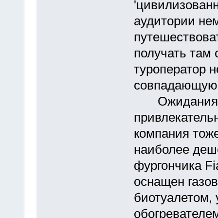
'цивилизованн
аудитории нем
путешествоват
получать там 
туроператор н
совпадающую 
Ожидания кл
привлекатель
компания тоже
наиболее деш
фургончика Fi
оснащен газов
биотуалетом,
обогревателем