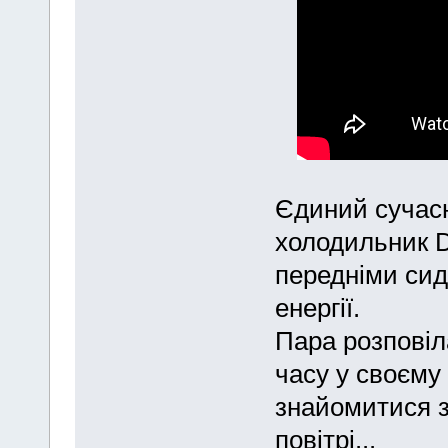
Єдиний сучасн
холодильник D
передніми сид
енергії.
Пара розповіл
часу у своєму
знайомитися з
повітрі...