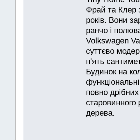
Фрай та Клер 
років. Вони з
ранчо і полюв
Volkswagen Va
суттєво модер
п'ять сантимет
Будинок на ко
функціональні
повно дрібних 
старовинного 
дерева.