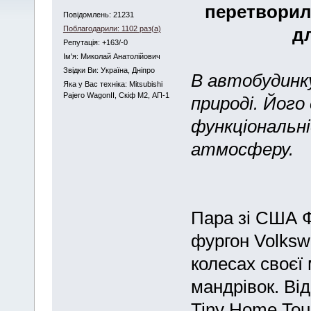
перетворил
Повідомлень: 21231
Поблагодарили: 1102 раз(а)
д
Репутація: +163/-0
Iм'я: Миколай Анатолійович
Звідки Ви: Україна, Дніпро
В автобудинк
Яка у Вас техніка: Mitsubishi
Pajero WagonII, Скіф М2, АП-1
природі. Його
функціональні
атмосферу.
Пара зі США Ф
фургон Volksw
колесах своєї
мандрівок. Ві
Tiny Home Tou