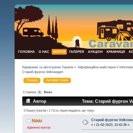
ГОЛОВНА
О НАС
ФОРУМ
ГАЛЕРЕЯ
АУКЦІОН
КРАМНИЦЯ
К
Караванінг та автотуризм України
»
Інформаційна майстерня // Informat
Старий фургон Volkswagen
Пошук
Активні теми
Сторінки: [
1
]
Вниз
Автор
Тема: Старий фургон V
0 Користувачів і 1 Гість переглядають цю тему.
Старий фургон Volkswa
Nikki
«
:
21-02-2023, 10:42:36 »
Администратор