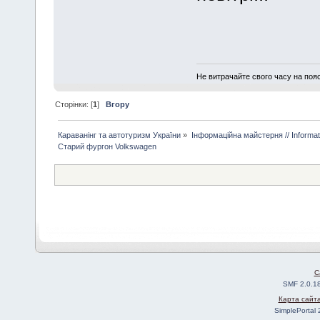
Не витрачайте свого часу на поя
Сторінки: [
1
]
Вгору
Караванінг та автотуризм України
»
Інформаційна майстерня // Informa
Старий фургон Volkswagen
C
SMF 2.0.1
Карта сайт
SimplePortal 