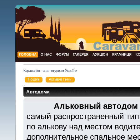
ГОЛОВНА
О НАС
ФОРУМ
ГАЛЕРЕЯ
АУКЦІОН
КРАМНИЦЯ
К
Караванінг та автотуризм України
Пошук
Активні теми
Автодома
Альковный автодом 
самый распространенный тип 
по алькову над местом водит
дополнительное спальное мес