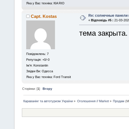
Яка у Вас техніка: КIA RIO
Re: солнечные панели 
Capt. Kostas
«
Відповідь #5 :
21-03-2020
тема закрыта.
Повідомлень: 7
Репутація: +0/-0
Iм'я: Konstantin
Звідки Ви: Одесса
Яка у Вас техніка: Ford Transit
Сторінки: [
1
]
Вгору
Караванінг та автотуризм України
»
Оголошення // Market
»
Продам
(М