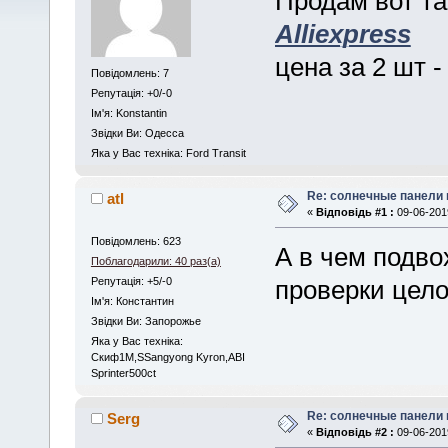
Продам вот та
Alliexpress
цена за 2 шт 
Повідомлень: 7
Репутація: +0/-0
Iм'я: Konstantin
Звідки Ви: Одесса
Яка у Вас техніка: Ford Transit
Re: солнечные панели 
atl
«
Відповідь #1 :
09-06-2019
Повідомлень: 623
А в чем подво
Поблагодарили: 40 раз(а)
Репутація: +5/-0
проверки цело
Iм'я: Константин
Звідки Ви: Запорожье
Яка у Вас техніка:
Скиф1М,SSangyong Kyron,ABI
Sprinter500ct
Re: солнечные панели 
Serg
«
Відповідь #2 :
09-06-2019