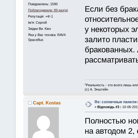
Повідомлень: 1590
Если без брак
Поблагодарили: 89 раз(а)
Репутація: +4/-1
относительное
Iм'я: Сергей
у некоторых э
Звідки Ви: Kiev
Яка у Вас техніка: RAV4
залито пласти
SpaceBus
бракованных. 
рассматривать
"Реальность - это всего лишь илл
(с) А. Энштейн
Re: солнечные панели 
Capt. Kostas
«
Відповідь #3 :
10-06-2019
Полностью нов
на автодом 2,