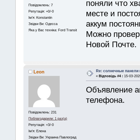
поняли что хва
Повідомлень: 7
месте и посто
Репутація: +0/-0
Iм'я: Konstantin
аккум постоян
Звідки Ви: Одесса
Яка у Вас техніка: Ford Transit
Можно провери
Новой Почте.
Re: солнечные панели 
Leon
«
Відповідь #4 :
15-03-2020
Объявление а
телефона.
Повідомлень: 231
Поблагодарили: 1 раз(а)
Репутація: +3/-0
Iм'я: Елена
Звідки Ви: Украина Павлоград