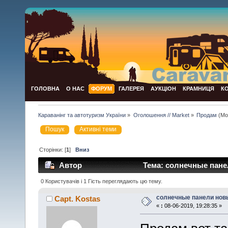
ГОЛОВНА
О НАС
ФОРУМ
ГАЛЕРЕЯ
АУКЦІОН
КРАМНИЦЯ
К
Караванінг та автотуризм України
»
Оголошення // Market
»
Продам
(Мо
Пошук
Активні теми
Сторінки: [
1
]
Вниз
Автор
Тема: солнечные панел
0 Користувачів і 1 Гість переглядають цю тему.
солнечные панели нов
Capt. Kostas
«
:
08-06-2019, 19:28:35 »