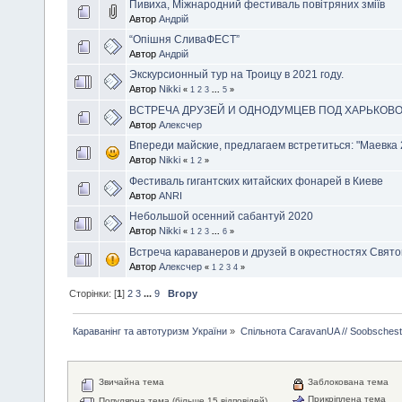
Пивиха, Міжнародний фестиваль повітряних зміїв
Автор
Андрій
“Опішня СливаФЕСТ”
Автор
Андрій
Экскурсионный тур на Троицу в 2021 году.
Автор
Nikki
«
1
2
3
...
5
»
ВСТРЕЧА ДРУЗЕЙ И ОДНОДУМЦЕВ ПОД ХАРЬКОВ
Автор
Алексчер
Впереди майские, предлагаем встретиться: "Маевка 
Автор
Nikki
«
1
2
»
Фестиваль гигантских китайских фонарей в Киеве
Автор
ANRI
Небольшой осенний сабантуй 2020
Автор
Nikki
«
1
2
3
...
6
»
Встреча караванеров и друзей в окрестностях Свят
Автор
Алексчер
«
1
2
3
4
»
Сторінки: [
1
]
2
3
...
9
Вгору
Караванінг та автотуризм України
»
Спільнота CaravanUA // Soobsches
Звичайна тема
Заблокована тема
Прикріплена тема
Популярна тема (більше 15 відповідей)