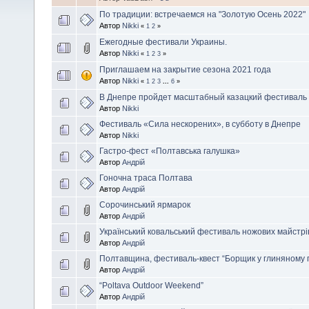
По традиции: встречаемся на "Золотую Осень 2022"
Автор
Nikki
«
1
2
»
Ежегодные фестивали Украины.
Автор
Nikki
«
1
2
3
»
Приглашаем на закрытие сезона 2021 года
Автор
Nikki
«
1
2
3
...
6
»
В Днепре пройдет масштабный казацкий фестиваль
Автор
Nikki
Фестиваль «Сила нескорених», в субботу в Днепре
Автор
Nikki
Гастро-фест «Полтавська галушка»
Автор
Андрій
Гоночна траса Полтава
Автор
Андрій
Сорочинський ярмарок
Автор
Андрій
Український ковальський фестиваль ножових майстрі
Автор
Андрій
Полтавщина, фестиваль-квест “Борщик у глиняному 
Автор
Андрій
“Poltava Outdoor Weekend”
Автор
Андрій