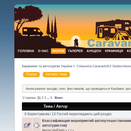
ГОЛОВНА
О НАС
ФОРУМ
ГАЛЕРЕЯ
АУКЦІОН
КРАМНИЦЯ
К
Караванінг та автотуризм України
»
Спільнота CaravanUA // Soobschest
Пошук
Активні теми
Анонсування заходів, свят, фестивалів, що проводяться Клубами, орг
Сторінки: [
1
]
2
3
...
9
Вниз
Тема
/
Автор
0 Користувачів і 13 Гостей переглядають цей розділ.
Классификация мероприятий автопутешественнико
автотуристов)
Автор VadDash
«
1
2
»